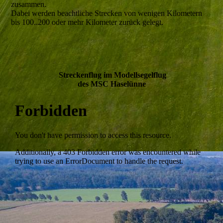
zusammen.
Dabei werden beachtliche Strecken von wenigen Kilometern
bis 100..200 oder mehr Kilometer zurück gelegt.
Streckenflug im Modellsegelflug
des MSC Haselünne