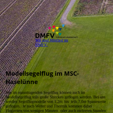
Wir sind Mitglied im
DMFV.
Modellsegelflug im MSC-
Haselünne
Wie im manntragenden Segelflug können auch im
Modellsegelflug teils große Strecken geflogen werden. Bei uns
werden Segelflugmodelle von 1,2m bis teils 7,0m Spannweite
geflogen. Je nach Wetter und Thermik kommen dabei
Flugzeiten von wenigen Minuten oder auch mehreren Stunden