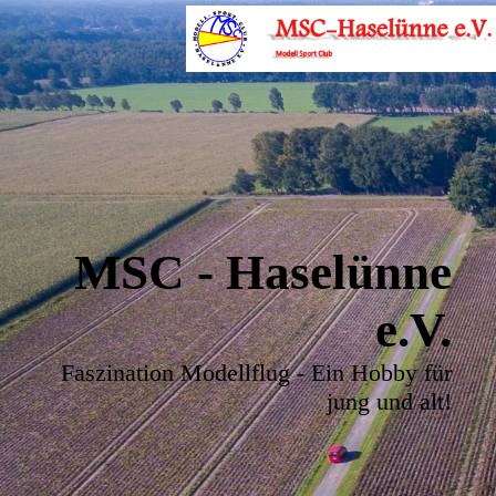
MSC - Haselünne
e.V.
Faszination Modellflug - Ein Hobby für
jung und alt!