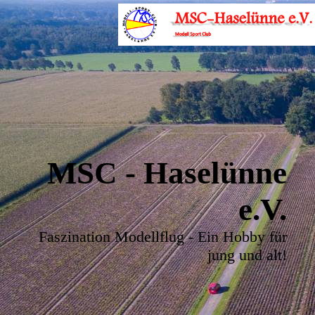
MSC - Haselünne
e.V.
Faszination Modellflug - Ein Hobby für
jung und alt!