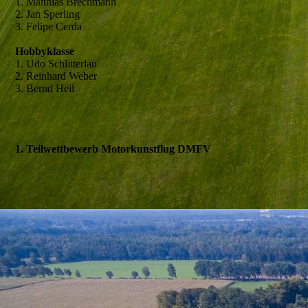
1. Matthias Brechmann
2. Jan Sperling
3. Felipe Cerda
Hobbyklasse
1. Udo Schlitterlau
2. Reinhard Weber
3. Bernd Heil
1. Teilwettbewerb Motorkunstflug DMFV