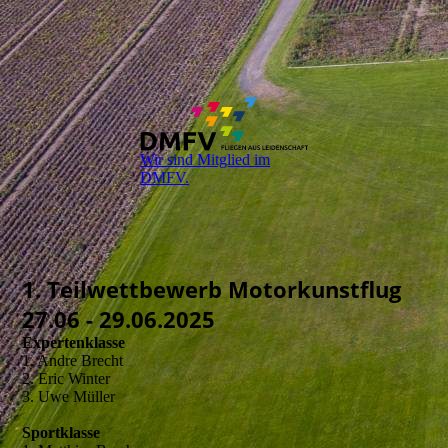
Wir sind Mitglied im
DMFV.
1. Teilwettbewerb Motorkunstflug
27.06 - 29.06.2025
Expertenklasse
1. Andre Brecht
2. Eric Winter
3. Uwe Müller
Sportklasse